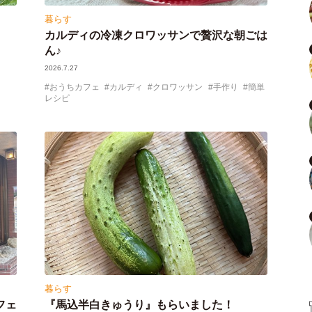
暮らす
カルディの冷凍クロワッサンで贅沢な朝ごは
ん♪
2026.7.27
おうちカフェ
カルディ
クロワッサン
手作り
簡単
レシピ
暮らす
フェ
『馬込半白きゅうり』もらいました！