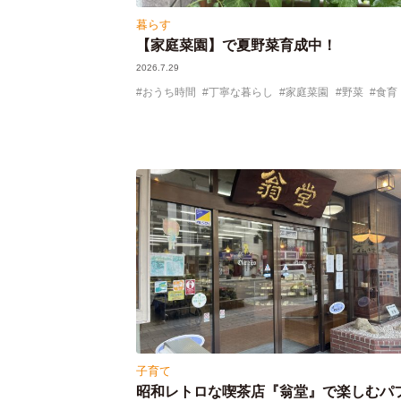
暮らす
【家庭菜園】で夏野菜育成中！
2026.7.29
おうち時間
丁寧な暮らし
家庭菜園
野菜
食育
子育て
昭和レトロな喫茶店『翁堂』で楽しむパ