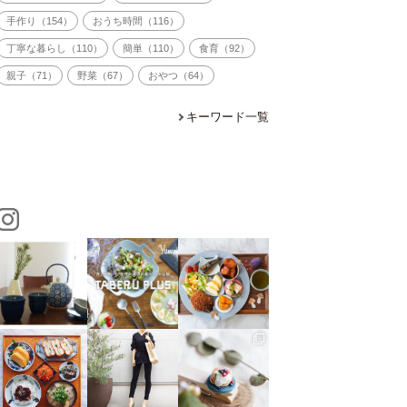
手作り（154）
おうち時間（116）
丁寧な暮らし（110）
簡単（110）
食育（92）
親子（71）
野菜（67）
おやつ（64）
キーワード一覧