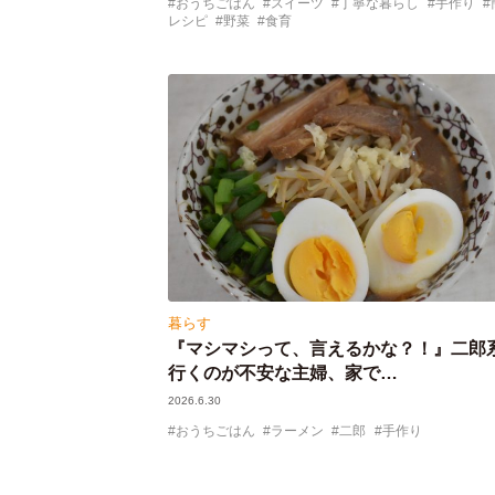
おうちごはん
スイーツ
丁寧な暮らし
手作り
レシピ
野菜
食育
暮らす
『マシマシって、言えるかな？！』二郎
行くのが不安な主婦、家で…
2026.6.30
おうちごはん
ラーメン
二郎
手作り