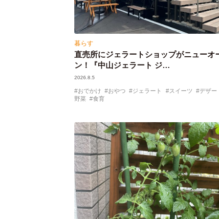
暮らす
直売所にジェラートショップがニューオ
ン！『中山ジェラート ジ…
2026.8.5
おでかけ
おやつ
ジェラート
スイーツ
デザー
野菜
食育