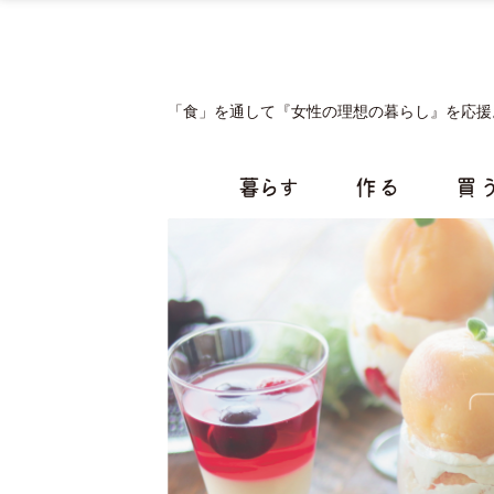
ページ内を移動するためのリンクです。
サイト内の主なカテゴリメニューへ移動します
このページの本文へ移動します
「食」を通して『女性の理想の暮らし』を応援
暮らす
作 る
買 