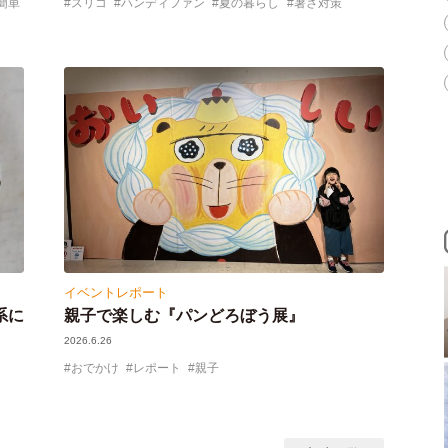
簡単
スリコ
ハンディファン
夏の暮らし
暑さ対策
イベントレポート
系に
親子で楽しむ『パンどろぼう展』
2026.6.26
おでかけ
レポート
親子