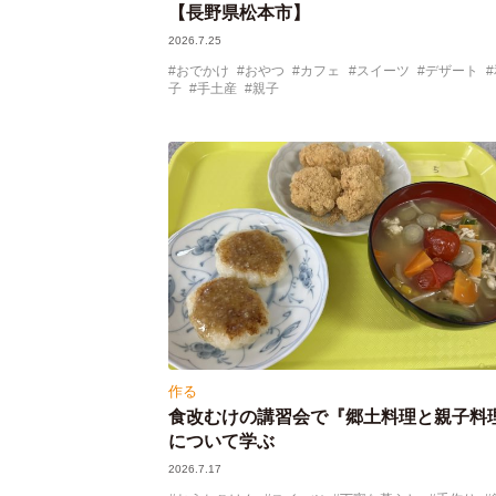
【長野県松本市】
2026.7.25
おでかけ
おやつ
カフェ
スイーツ
デザート
子
手土産
親子
作る
食改むけの講習会で『郷土料理と親子料
について学ぶ
2026.7.17