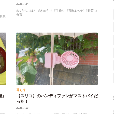
2026.7.24
おうちごはん
きゅうり
手作り
簡単レシピ
野菜
食育
和菓
暮らす
理』
【スリコ】のハンディファンがマストバイだ
った！
2026.7.10