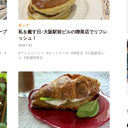
暮らす
ープ
私を癒す日♪大阪駅前ビルの喫茶店でリフレ
ッシュ！
2026.7.31
ト
アイスコーヒー
ホットケーキ
喫茶店
大阪駅前ビ
ル
老舗喫茶店