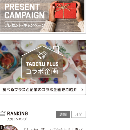
週間
月間
『もったい茎』ってなあに？！夏バ