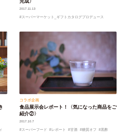
完成〉
2017.11.13
スーパーマーケット_ギフトカタログプロデュース
コラボ企画
き
食品展示会レポート！〈気になった商品をご
紹介②〉
2017.10.7
ィ
スーパーフード
レポート
甘酒
糖質オフ
黒酢