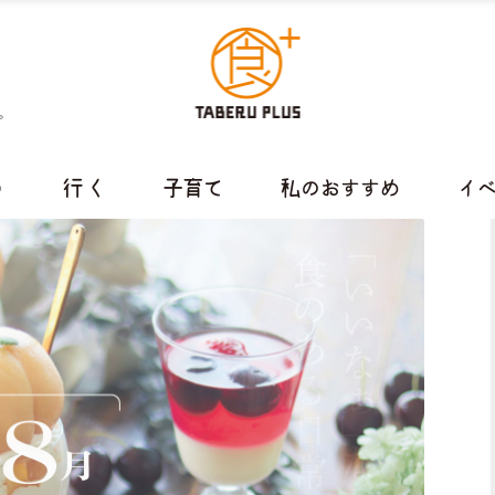
。
う
行 く
子育て
私のおすすめ
イ