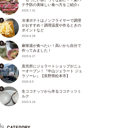
テ予防の美味しい食べ方をご紹介♪
2025.7.31
冷凍ポテトはノンフライヤーで調理
がおすすめ！調理温度や作るときの
ポイントなど
2024.6.28
麻辣湯が食べたい！高いから自分で
作ってみました！
2025.6.27
直売所にジェラートショップがニュ
ーオープン！『中山ジェラート ジェ
ラソーレ』【長野県松本市】
2026.8.5
生ココナッツから作るココナッツミ
ルク
2023.5.16