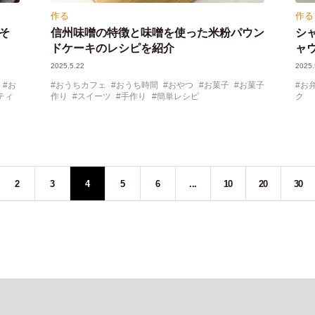
作る
作る
そ
信州味噌の特徴と味噌を使った米粉パウン
シャ
ドケーキのレシピを紹介
ャ
2025.5.22
2025.
お
おうちカフェ
おうち時間
おやつ
お菓子
お菓子
お
ティ
作り
スイーツ
手作り
簡単レシピ
ク
2
3
4
5
6
...
10
20
30