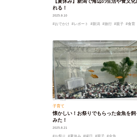
【夏休み】新潟で海辺の生活や食文化
れる！
2025.9.10
おでかけ
レポート
新潟
旅行
親子
食育
子育て
懐かしい！お祭りでもらった金魚を飼
みた！
2025.8.21
お祭り
夏休み
縁日
親子
金魚