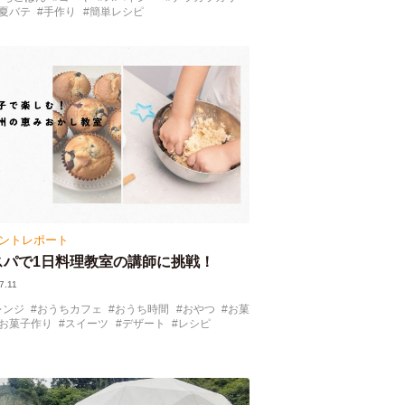
夏バテ
手作り
簡単レシピ
ントレポート
スパで1日料理教室の講師に挑戦！
7.11
レンジ
おうちカフェ
おうち時間
おやつ
お菓
お菓子作り
スイーツ
デザート
レシピ