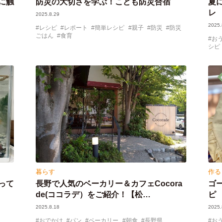
に触
防災の大切さを学ぶ！こども防災合宿
夏
レ
2025.8.29
2025.
レシピ
レポート
簡単レシピ
親子
防災
防災
ごはん
食育
お
シピ
暮らす
作る
って
長野で人気のベーカリー＆カフェCocora
ゴ
de(ココラデ）をご紹介！【松…
ピ
2025.8.18
2025.
おでかけ
パン
ベーカリー
朝食
長野県
お