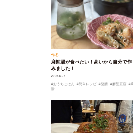
作る
麻辣湯が食べたい！高いから自分で作
みました！
2025.6.27
おうちごはん
簡単レシピ
薬膳
麻婆豆腐
湯