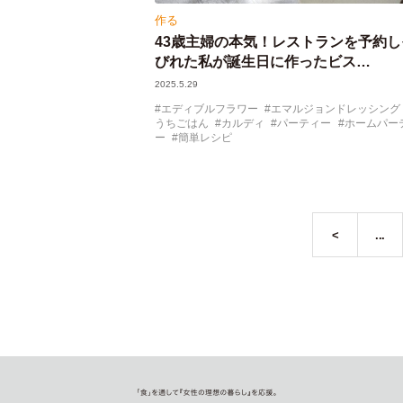
作る
43歳主婦の本気！レストランを予約し
びれた私が誕生日に作ったビス…
2025.5.29
エディブルフラワー
エマルジョンドレッシング
うちごはん
カルディ
パーティー
ホームパー
ー
簡単レシピ
<
...