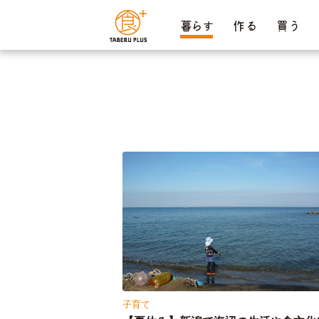
ページ内を移動するためのリンクです。
暮らす
作 る
買 う
サイト内の主なカテゴリメニューへ移動します
このページの本文へ移動します
子育て