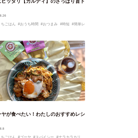
にピッタリ【カルディ】のさっぱり旨ド
8.26
うちごはん
おうち時間
おつまみ
時短
簡単レ
ーヤが食べたい！わたしのおすすめレシ
8.8
うちごはん
ゴーヤ
スパイシー
ナラカラカリ