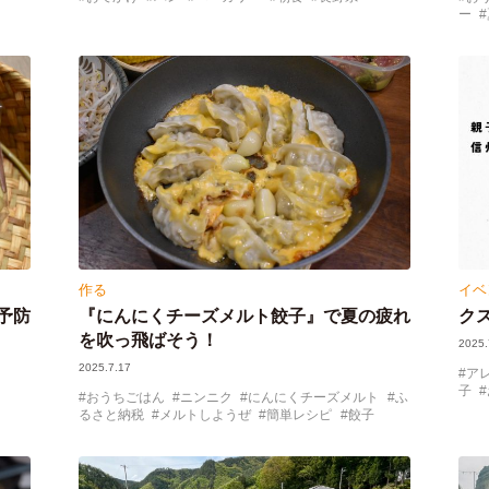
ー
作る
イベ
予防
『にんにくチーズメルト餃子』で夏の疲れ
ク
を吹っ飛ばそう！
2025.
2025.7.17
ア
子
おうちごはん
ニンニク
にんにくチーズメルト
ふ
るさと納税
メルトしようぜ
簡単レシピ
餃子