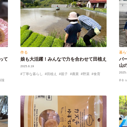
作る
暮ら
って
娘も大活躍！みんなで力を合わせて田植え
バ
山
2025.6.19
2025.
丁寧な暮らし
田植え
親子
農業
野菜
食育
麻辣
キ