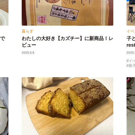
暮らす
イベ
博で
わたしの大好き【カズチー】に新商品！レ
子
ビュー
re
2025.6.9
2025.
イ
親