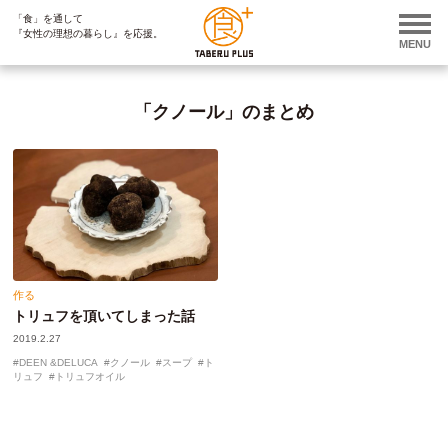
「食」を通して
ページ内を移動するためのリンクです。
『女性の理想の暮らし』を応援。
サイト内の主なカテゴリメニューへ移動します
MENU
このページの本文へ移動します
「クノール」のまとめ
作る
トリュフを頂いてしまった話
2019.2.27
DEEN &DELUCA
クノール
スープ
ト
リュフ
トリュフオイル