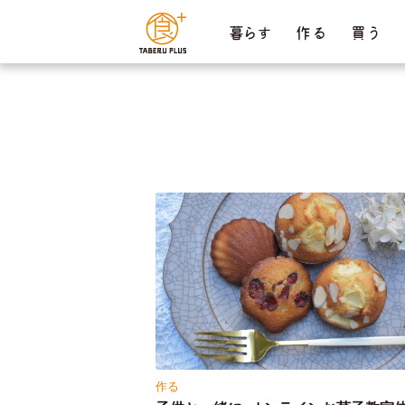
ページ内を移動するためのリンクです。
暮らす
作 る
買 う
サイト内の主なカテゴリメニューへ移動します
このページの本文へ移動します
作る