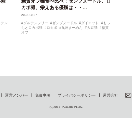
体験
糖質オフ麺食べ比べ！ゼンブヌードル、ロ
カボ麺、栄えある優勝は・・…
2023.10.27
ルテン
グルテンフリー
ゼンブヌードル
ダイエット
もっ
ちとロカボ麺
ロカボ
九州まーめん
大豆麺
糖質
オフ
運営メンバー
免責事項
プライバシーポリシー
運営会社
(C)2017 TABERU PLUS.