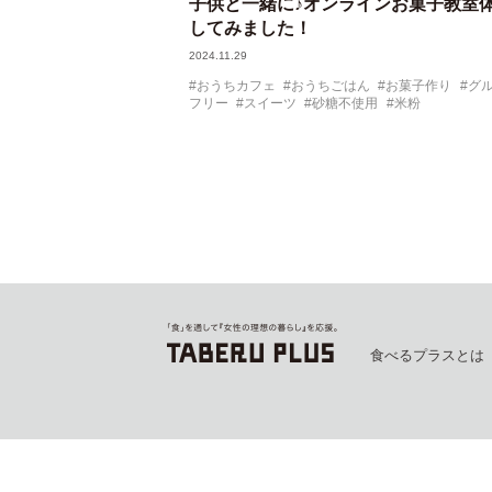
子供と一緒に♪オンラインお菓子教室
してみました！
2024.11.29
おうちカフェ
おうちごはん
お菓子作り
グ
フリー
スイーツ
砂糖不使用
米粉
食べるプラスとは