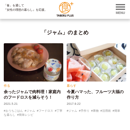
「食」を通して
ページ内を移動するためのリンクです。
『女性の理想の暮らし』を応援。
サイト内の主なカテゴリメニューへ移動します
MENU
このページの本文へ移動します
「ジャム」のまとめ
作る
暮らす
余ったジャムで肉料理！家庭内
今夏ハマった、フルーツ大福の
のフードロスを減らそう！
作り方
2021.5.21
2017.9.22
おうちごはん
ジャム
フードロス
丁寧
ジャム
手作り
果物
活用術
簡単
な暮らし
簡単レシピ