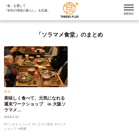
「食」を通して
ページ内を移動するためのリンクです。
『女性の理想の暮らし』を応援。
サイト内の主なカテゴリメニューへ移動します
MENU
このページの本文へ移動します
「ソラマメ食堂」のまとめ
作る
美味しく食べて、元気になれる
週末ワークショップ in 大阪ソ
ラマメ…
2019.2.21
アンチエイジング
ソラマメ食堂
ワーク
ショップ
薬膳