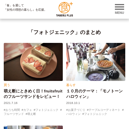
「食」を通して
ページ内を移動するためのリンクです。
『女性の理想の暮らし』を応援。
サイト内の主なカテゴリメニューへ移動します
MENU
このページの本文へ移動します
「フォトジェニック」のまとめ
買う
暮らす
萌え断にときめく日！fruitsfruit
１０月のテーマ：「モノトーン
のフルーツサンドをレビュー！
ハロウィン」
2021.7.16
2018.10.1
おうち時間
カフェ
フォトジェニック
お菓子づくり
テーブルコーディネート
フルーツサンド
萌え断
ハロウィン
フォトジェニック