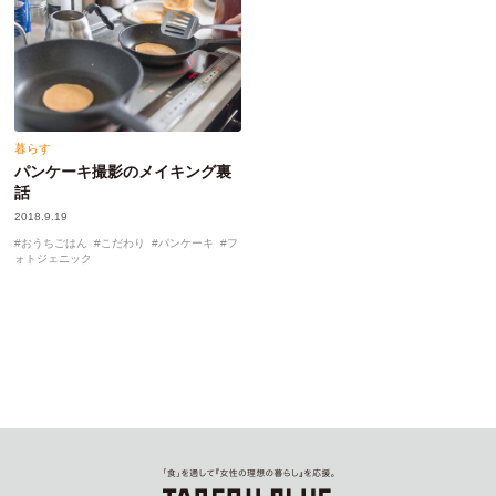
暮らす
パンケーキ撮影のメイキング裏
話
2018.9.19
おうちごはん
こだわり
パンケーキ
フ
ォトジェニック