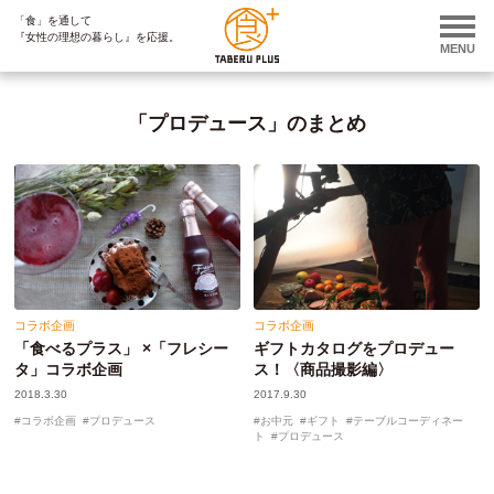
「食」を通して
ページ内を移動するためのリンクです。
『女性の理想の暮らし』を応援。
サイト内の主なカテゴリメニューへ移動します
MENU
このページの本文へ移動します
「プロデュース」のまとめ
コラボ企画
コラボ企画
「食べるプラス」 ×「フレシー
ギフトカタログをプロデュー
タ」コラボ企画
ス！〈商品撮影編〉
2018.3.30
2017.9.30
コラボ企画
プロデュース
お中元
ギフト
テーブルコーディネー
ト
プロデュース