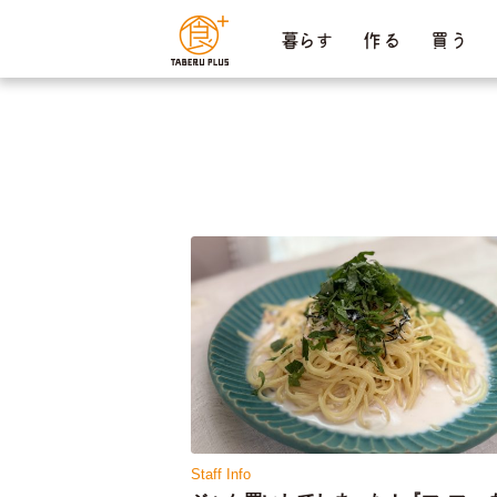
ページ内を移動するためのリンクです。
暮らす
作 る
買 う
サイト内の主なカテゴリメニューへ移動します
このページの本文へ移動します
Staff Info