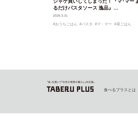
ジャケ買いしてしまった！『マ･マー 
るだけパスタソース 逸品』…
2026.3.31
おうちごはん
パスタ
マ・マー
昼ごはん
食べるプラスとは