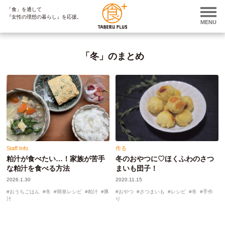
「食」を通して
ページ内を移動するためのリンクです。
『女性の理想の暮らし』を応援。
サイト内の主なカテゴリメニューへ移動します
MENU
このページの本文へ移動します
「冬」のまとめ
Staff Info
作る
粕汁が食べたい…！家族が苦手
冬のおやつに♡ほくふわのさつ
な粕汁を食べる方法
まいも団子！
2026.1.30
2020.11.15
おうちごはん
冬
簡単レシピ
粕汁
豚
おやつ
さつまいも
レシピ
冬
手作
汁
り