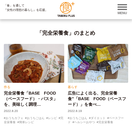
「食」を通して
ページ内を移動するためのリンクです。
『女性の理想の暮らし』を応援。
サイト内の主なカテゴリメニューへ移動します
MENU
このページの本文へ移動します
「完全栄養食」のまとめ
作る
暮らす
完全栄養食「BASE FOOD
広告によく出る、完全栄養
（ベースフード）・パスタ」
食”「BASE FOOD（ベースフ
を、美味しく調理…
ード）」を食べ…
2022.8.20
2022.8.19
おうちカフェ
おうちごはん
レシピ
完
おうちごはん
ダイエット
ベースフー
全栄養食
簡単レシピ
ド
ヘルシーおやつ
完全栄養食