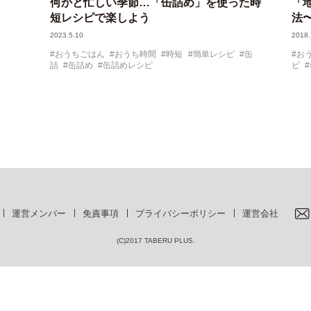
何かと忙しい季節…「缶詰め」を使った時
「
短レシピで楽しよう
法
2023.5.10
2018.
おうちごはん
おうち時間
時短
簡単レシピ
缶
お
詰
缶詰め
缶詰めレシピ
ピ
運営メンバー
免責事項
プライバシーポリシー
運営会社
(C)2017 TABERU PLUS.