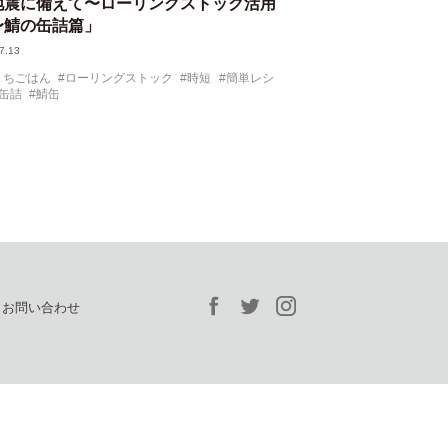
地震に備えて〜ローリングストック活用
〜鯖の缶詰篇」
7.13
うちごはん
ローリングストック
時短
簡単レシ
缶詰
鯖缶
お問い合わせ