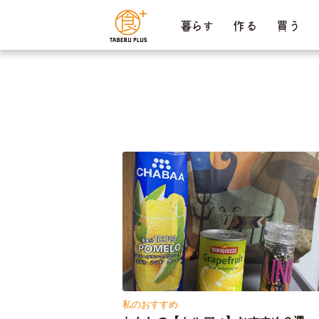
ページ内を移動するためのリンクです。
暮らす
作 る
買 う
サイト内の主なカテゴリメニューへ移動します
このページの本文へ移動します
私のおすすめ