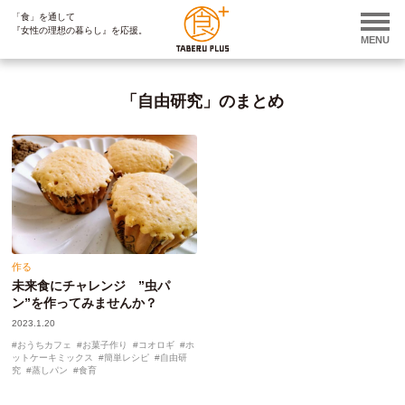
「食」を通して
ページ内を移動するためのリンクです。
『女性の理想の暮らし』を応援。
サイト内の主なカテゴリメニューへ移動します
MENU
このページの本文へ移動します
「自由研究」のまとめ
作る
未来食にチャレンジ ”虫パ
ン”を作ってみませんか？
2023.1.20
おうちカフェ
お菓子作り
コオロギ
ホ
ットケーキミックス
簡単レシピ
自由研
究
蒸しパン
食育