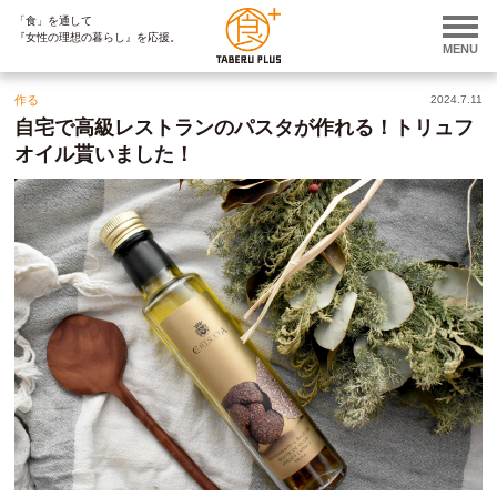
「食」を通して
ページ内を移動するためのリンクです。
『女性の理想の暮らし』を応援。
サイト内の主なカテゴリメニューへ移動します
MENU
このページの本文へ移動します
作る
2024.7.11
自宅で高級レストランのパスタが作れる！トリュフ
オイル貰いました！