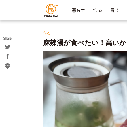
ページ内を移動するためのリンクです。
暮らす
作 る
買 う
サイト内の主なカテゴリメニューへ移動します
このページの本文へ移動します
作る
麻辣湯が食べたい！高いか