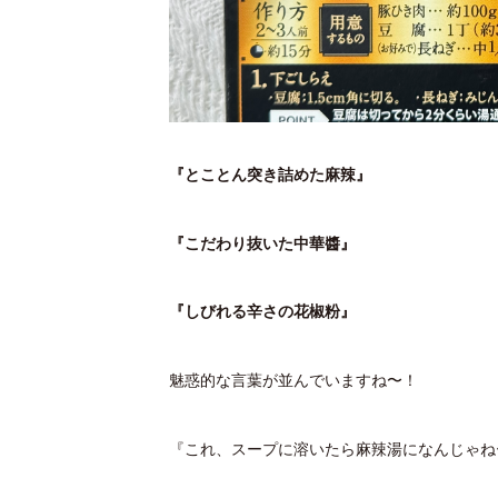
『とことん突き詰めた麻辣』
『こだわり抜いた中華醬』
『しびれる辛さの花椒粉』
魅惑的な言葉が並んでいますね〜！
『これ、スープに溶いたら麻辣湯になんじゃね