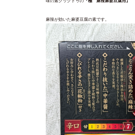
味の素クックドゥの
『極 麻辣麻婆豆腐用』
麻辣が効いた麻婆豆腐の素です。