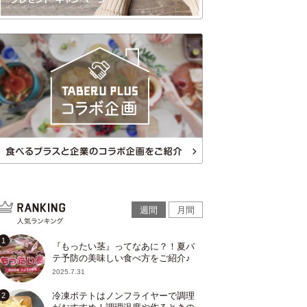
週間
月間
『もったい茎』ってなあに？！夏バ
テ予防の美味しい食べ方をご紹介♪
2025.7.31
冷凍ポテトはノンフライヤーで調理