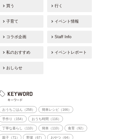
買う
行く
子育て
イベント情報
コラボ企画
Staff Info
私のおすすめ
イベントレポート
おしらせ
おうちごはん（258）
簡単レシピ（166）
手作り（154）
おうち時間（116）
丁寧な暮らし（110）
簡単（110）
食育（92）
親子（71）
野菜（67）
おやつ（64）