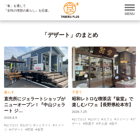
「食」を通して
ページ内を移動するためのリンクです。
『女性の理想の暮らし』を応援。
サイト内の主なカテゴリメニューへ移動します
MENU
このページの本文へ移動します
「デザート」のまとめ
暮らす
子育て
直売所にジェラートショップが
昭和レトロな喫茶店『翁堂』で
ニューオープン！『中山ジェラ
楽しむパフェ【長野県松本市】
ート ジ…
2026.7.25
2026.8.5
おでかけ
おやつ
カフェ
スイーツ
デ
ザート
和菓子
手土産
親子
おでかけ
おやつ
ジェラート
スイー
ツ
デザート
野菜
食育