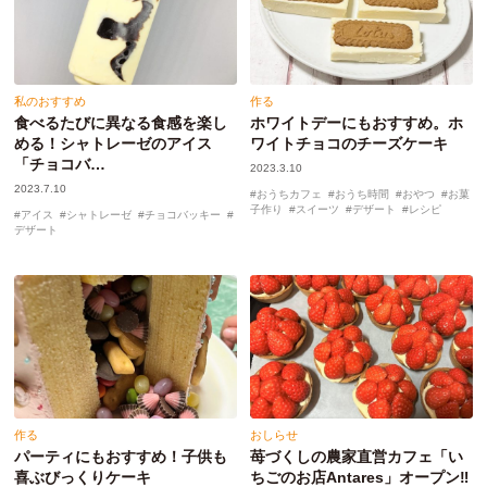
私のおすすめ
作る
食べるたびに異なる食感を楽し
ホワイトデーにもおすすめ。ホ
める！シャトレーゼのアイス
ワイトチョコのチーズケーキ
「チョコバ…
2023.3.10
2023.7.10
おうちカフェ
おうち時間
おやつ
お菓
子作り
スイーツ
デザート
レシピ
アイス
シャトレーゼ
チョコバッキー
デザート
作る
おしらせ
パーティにもおすすめ！子供も
苺づくしの農家直営カフェ「い
喜ぶびっくりケーキ
ちごのお店Antares」オープン‼