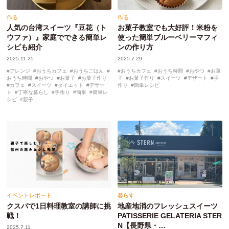
作る
作る
人気の台湾スイーツ『豆花（ト
お菓子教室でも大好評！米粉を
ウファ）』家庭でできる簡単レ
使った簡単ブルーベリーマフィ
シピも紹介
ンの作り方
2025.11.25
2025.7.29
アレンジ
おうちカフェ
おうちごはん
おうちカフェ
おうち時間
おやつ
お菓
おうち時間
おやつ
お菓子
お菓子作り
子
お菓子作り
スイーツ
デザート
手
カフェ
スイーツ
ダイエット
デザー
作り
簡単レシピ
ト
丁寧な暮らし
手作り
簡単
簡単レ
シピ
親子
イベントレポート
暮らす
クスパで1日料理教室の講師に挑
地産地消のフレッシュスイーツ
戦！
PATISSERIE GELATERIA STER
N【長野県・…
2025.7.11