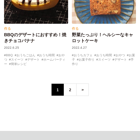
作る
作る
BBQのデザートにおすすめ！焼
野菜たっぷり！ヘルシーなキャ
きチョコバナナ
ロットケーキ
2022.6.25
2022.4.27
BBQ
おうちごはん
おうち時間
おや
おうちカフェ
おうち時間
おやつ
お菓
つ
スイーツ
デザート
ホームパーティ
子
お菓子作り
スイーツ
デザート
手
ー
簡単レシピ
作り
1
2
>