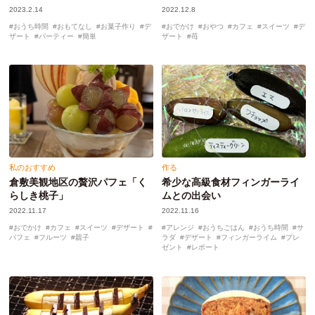
2023.2.14
2022.12.8
おうち時間
おもてなし
お菓子作り
デ
おでかけ
おやつ
カフェ
スイーツ
デ
ザート
パーティー
簡単
ザート
苺
私のおすすめ
作る
倉敷美観地区の贅沢パフェ「く
希少な高級食材フィンガーライ
らしき桃子」
ムとの出会い
2022.11.17
2022.11.16
おでかけ
カフェ
スイーツ
デザート
アレンジ
おうちごはん
おうち時間
サ
パフェ
フルーツ
親子
ラダ
デザート
フィンガーライム
プレ
ゼント
レポート