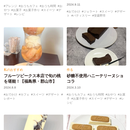
2024.9.11
アレンジ
おうちカフェ
おうち時間
お
やつ
お菓子
お菓子作り
スイーツ
デ
おでかけ
ジェラート
スイーツ
デザー
ザート
レシピ
ト
パティスリー
安曇野市
私のおすすめ
作る
フルーツピークス本店で旬の桃
砂糖不使用ハニーテリーヌショ
を堪能！【福島県・郡山市】
コラ
2024.8.8
2024.3.10
おでかけ
カフェ
スイーツ
デザート
おうちカフェ
おうち時間
おやつ
お菓
レポート
子
お菓子作り
スイーツ
デザート
レ
シピ