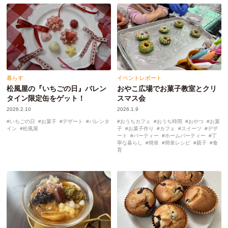
暮らす
イベントレポート
松風屋の『いちごの日』バレン
おやこ広場でお菓子教室とクリ
タイン限定缶をゲット！
スマス会
2026.2.10
2026.1.9
いちごの日
お菓子
デザート
バレンタ
おうちカフェ
おうち時間
おやつ
お菓
イン
松風屋
子
お菓子作り
カフェ
スイーツ
デザ
ート
パーティー
ホームパーティー
丁
寧な暮らし
簡単
簡単レシピ
親子
食
育