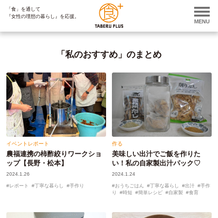
「食」を通して
ページ内を移動するためのリンクです。
『女性の理想の暮らし』を応援。
サイト内の主なカテゴリメニューへ移動します
MENU
このページの本文へ移動します
「私のおすすめ」のまとめ
イベントレポート
作る
農福連携の柿酢絞りワークショ
美味しい出汁でご飯を作りた
ップ【長野・松本】
い！私の自家製出汁パック♡
2024.1.26
2024.1.24
レポート
丁寧な暮らし
手作り
おうちごはん
丁寧な暮らし
出汁
手作
り
時短
簡単レシピ
自家製
食育