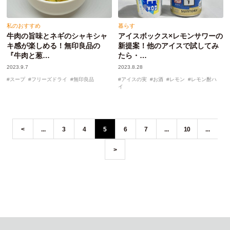
私のおすすめ
暮らす
牛肉の旨味とネギのシャキシャ
アイスボックス×レモンサワーの
キ感が楽しめる！無印良品の
新提案！他のアイスで試してみ
『牛肉と葱…
たら・…
2023.9.7
2023.8.28
スープ
フリーズドライ
無印良品
アイスの実
お酒
レモン
レモン酎ハ
イ
<
...
3
4
5
6
7
...
10
...
>