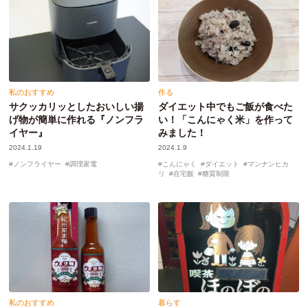
私のおすすめ
作る
サクッカリッとしたおいしい揚
ダイエット中でもご飯が食べた
げ物が簡単に作れる『ノンフラ
い！「こんにゃく米」を作って
イヤー』
みました！
2024.1.19
2024.1.9
ノンフライヤー
調理家電
こんにゃく
ダイエット
マンナンヒカ
リ
在宅飯
糖質制限
私のおすすめ
暮らす