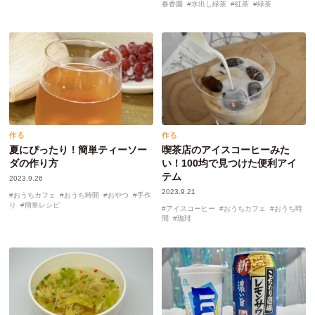
春香園
水出し緑茶
紅茶
緑茶
作る
作る
夏にぴったり！簡単ティーソー
喫茶店のアイスコーヒーみた
ダの作り方
い！100均で見つけた便利アイ
テム
2023.9.26
2023.9.21
おうちカフェ
おうち時間
おやつ
手作
り
簡単レシピ
アイスコーヒー
おうちカフェ
おうち時
間
珈琲