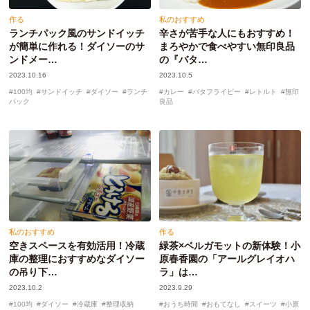
作る
私のおすすめ
ランチパック風のサンドイッチ
辛さが苦手な人にもおすすめ！
が簡単に作れる！ダイソーのサ
まろやかで食べやすい無印良品
ンドメー…
の『バタ…
2023.10.16
2023.10.5
100均
サンドイッチ
ダイソー
ランチ
カレー
バタフライピー
レトルト
無印
パック
良品
私のおすすめ
作る
空きスペースを有効活用！冷蔵
緑茶×ベルガモットの新体験！小
庫の整理におすすめなダイソー
原春香園の「アールグレイオハ
の吊り下…
ラ」は…
2023.10.2
2023.9.29
100均
ダイソー
冷蔵庫
整理収納
おうち時間
おもてなし
スイーツ
小原