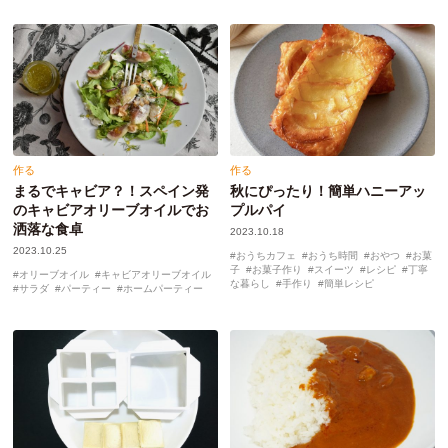
作る
作る
まるでキャビア？！スペイン発
秋にぴったり！簡単ハニーアッ
のキャビアオリーブオイルでお
プルパイ
洒落な食卓
2023.10.18
2023.10.25
おうちカフェ
おうち時間
おやつ
お菓
子
お菓子作り
スイーツ
レシピ
丁寧
オリーブオイル
キャビアオリーブオイル
な暮らし
手作り
簡単レシピ
サラダ
パーティー
ホームパーティー