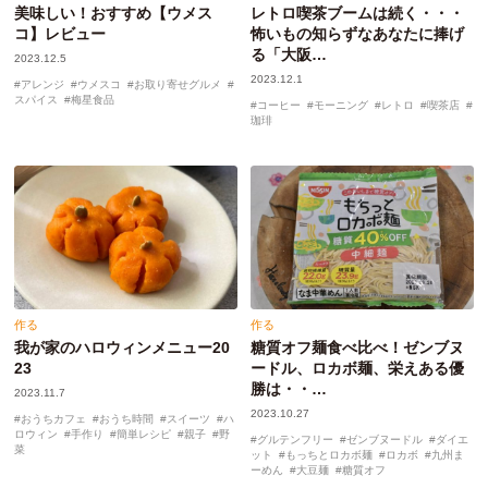
美味しい！おすすめ【ウメス
レトロ喫茶ブームは続く・・・
コ】レビュー
怖いもの知らずなあなたに捧げ
る「大阪…
2023.12.5
2023.12.1
アレンジ
ウメスコ
お取り寄せグルメ
スパイス
梅星食品
コーヒー
モーニング
レトロ
喫茶店
珈琲
作る
作る
我が家のハロウィンメニュー20
糖質オフ麺食べ比べ！ゼンブヌ
23
ードル、ロカボ麺、栄えある優
勝は・・…
2023.11.7
2023.10.27
おうちカフェ
おうち時間
スイーツ
ハ
ロウィン
手作り
簡単レシピ
親子
野
グルテンフリー
ゼンブヌードル
ダイエ
菜
ット
もっちとロカボ麺
ロカボ
九州ま
ーめん
大豆麺
糖質オフ