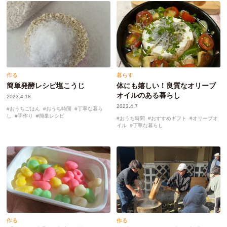
作る
暮らす
簡単発酵レシピ塩こうじ
体にも嬉しい！良質なオリーブ
オイルのある暮らし
2023.4.18
2023.4.7
おうちごはん
おうち時間
丁寧な暮ら
し
手作り
簡単レシピ
おうち時間
おすすめギフト
オリーブオ
イル
丁寧な暮らし
作る
作る