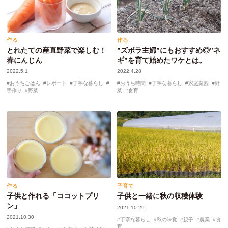
作る
作る
とれたての産直野菜で楽しむ！
”ズボラ主婦”にもおすすめ◎”ネ
春にんじん
ギ”を育て始めたワケとは。
2022.5.1
2022.4.28
おうちごはん
レポート
丁寧な暮らし
おうち時間
丁寧な暮らし
家庭菜園
野
手作り
野菜
菜
食育
作る
子育て
子供と作れる「ココットプリ
子供と一緒に秋の収穫体験
ン」
2021.10.29
2021.10.30
丁寧な暮らし
秋の味覚
親子
農業
食
育