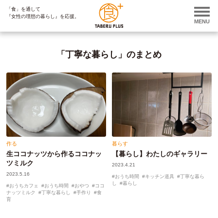
「食」を通して
ページ内を移動するためのリンクです。
『女性の理想の暮らし』を応援。
サイト内の主なカテゴリメニューへ移動します
MENU
このページの本文へ移動します
「丁寧な暮らし」のまとめ
作る
暮らす
生ココナッツから作るココナッ
【暮らし】わたしのギャラリー
ツミルク
2023.4.21
2023.5.16
おうち時間
キッチン道具
丁寧な暮ら
し
暮らし
おうちカフェ
おうち時間
おやつ
ココ
ナッツミルク
丁寧な暮らし
手作り
食
育