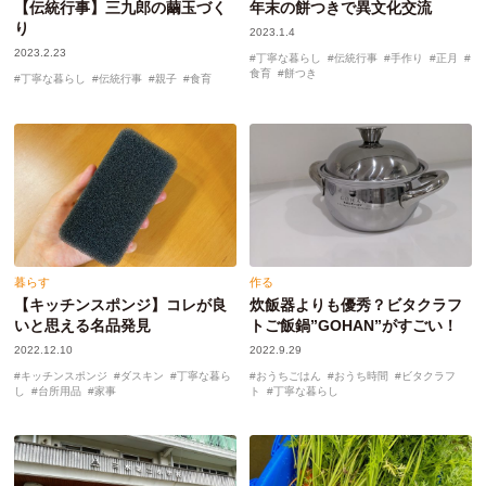
【伝統行事】三九郎の繭玉づく
年末の餅つきで異文化交流
り
2023.1.4
2023.2.23
丁寧な暮らし
伝統行事
手作り
正月
食育
餅つき
丁寧な暮らし
伝統行事
親子
食育
暮らす
作る
【キッチンスポンジ】コレが良
炊飯器よりも優秀？ビタクラフ
いと思える名品発見
トご飯鍋”GOHAN”がすごい！
2022.12.10
2022.9.29
キッチンスポンジ
ダスキン
丁寧な暮ら
おうちごはん
おうち時間
ビタクラフ
し
台所用品
家事
ト
丁寧な暮らし