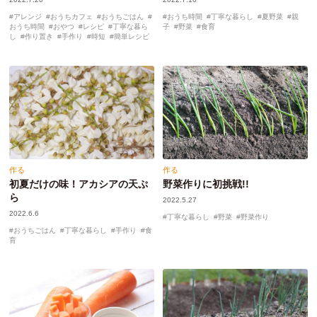
アレンジ
おうちカフェ
おうちごはん
おうち時間
丁寧な暮らし
夏野菜
親
おうち時間
おやつ
レシピ
丁寧な暮ら
子
野菜
食育
し
作り置き
手作り
時短
簡単レシピ
作る
作る
初夏だけの味！アカシアの天ぷ
野菜作りに初挑戦!!
ら
2022.5.27
2022.6.6
丁寧な暮らし
野菜
野菜作り
おうちごはん
丁寧な暮らし
手作り
食
育