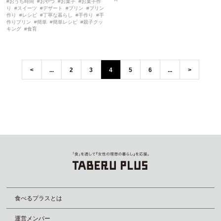
おうち時間
おやつ
お菓子
お菓子作
り
スイーツ
デザート
プリン
プリン
作り
レシピ
丁寧な暮らし
手作り
手
作りプリン
簡単
簡単レシピ
親子クッ
キング
食育
<
...
2
3
4
5
6
...
>
食べるプラスとは
運営メンバー