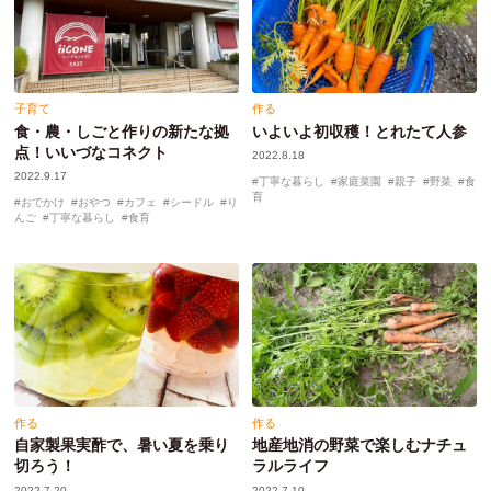
子育て
作る
食・農・しごと作りの新たな拠
いよいよ初収穫！とれたて人参
点！いいづなコネクト
2022.8.18
2022.9.17
丁寧な暮らし
家庭菜園
親子
野菜
食
育
おでかけ
おやつ
カフェ
シードル
り
んご
丁寧な暮らし
食育
作る
作る
自家製果実酢で、暑い夏を乗り
地産地消の野菜で楽しむナチュ
切ろう！
ラルライフ
2022.7.20
2022.7.10